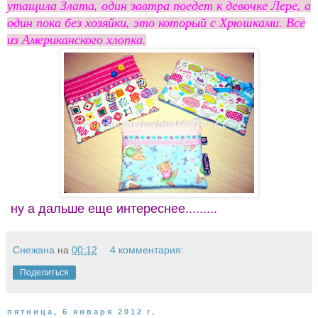
утащила Злата, один завтра поедет к девочке Лере, а
один пока без хозяйки, это который с Хрюшками. Все
из Американского хлопка.
ну а дальше еще интереснее.........
Снежана
на
00:12
4 комментария:
Поделиться
пятница, 6 января 2012 г.