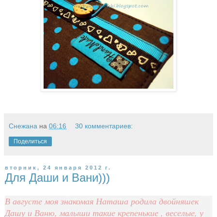
Снежана
на
06:16
30 комментариев:
Поделиться
вторник, 24 января 2012 г.
Для Даши и Вани)))
В августе моя знакомая Наташа родила двойняшек
Дашу и Ваню, малыши такие крепенькие , веселые, у