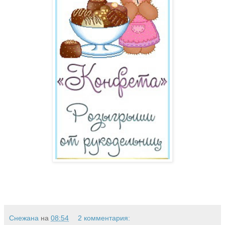
Снежана
на
08:54
2 комментария: